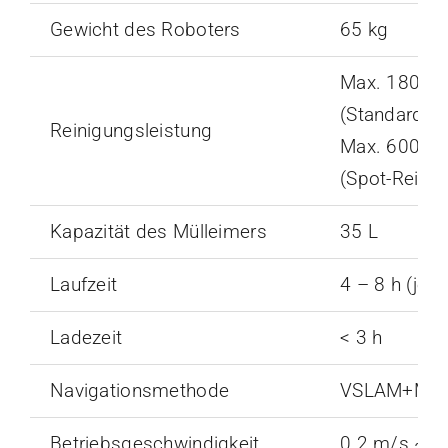
Gewicht des Roboters
65 kg
Max. 1800m
(Standard-R
Reinigungsleistung
Max. 6000m
(Spot-Reini
Kapazität des Mülleimers
35 L
Laufzeit
4 – 8 h (je 
Ladezeit
< 3 h
Navigationsmethode
VSLAM+Mark
Betriebsgeschwindigkeit
0.2 m/s ~ 1