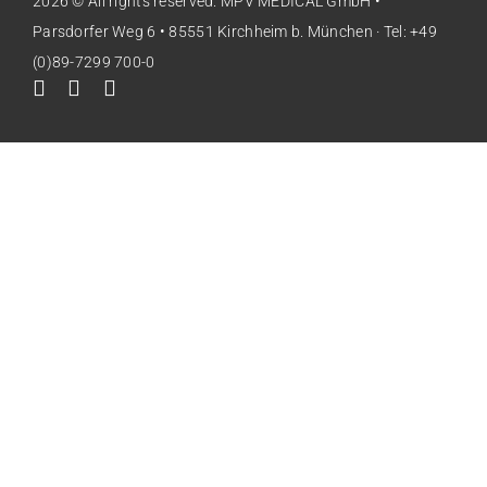
2026 © All rights reserved. MPV MEDICAL GmbH •
Parsdorfer Weg 6 • 85551 Kirchheim b. München · Tel: +49
(0)89-7299 700-0